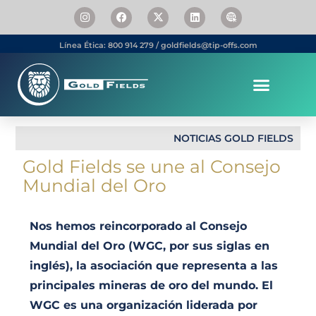
Línea Ética: 800 914 279 / goldfields@tip-offs.com
Somos Gold Fields
Personas & Carrera
NOTICIAS GOLD FIELDS
Gold Fields se une al Consejo
Mundial del Oro
Nos hemos reincorporado al Consejo
Mundial del Oro (WGC, por sus siglas en
inglés), la asociación que representa a las
principales mineras de oro del mundo. El
WGC es una organización liderada por