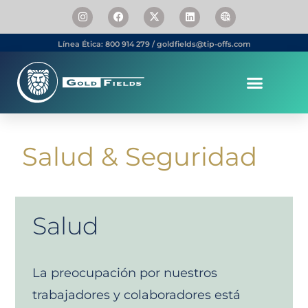
Línea Ética: 800 914 279 / goldfields@tip-offs.com
Somos Gold Fields
Personas & Carrera
Salud & Seguridad
Salud
La preocupación por nuestros
trabajadores y colaboradores está