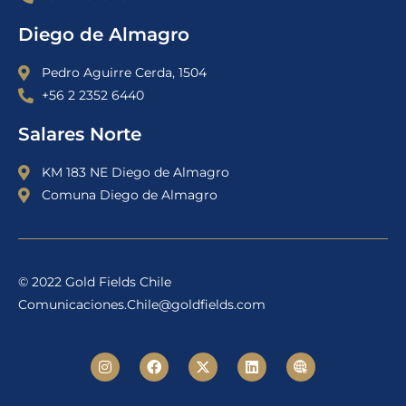
Diego de Almagro
Pedro Aguirre Cerda, 1504
+56 2 2352 6440
Salares Norte
KM 183 NE Diego de Almagro
Comuna Diego de Almagro
© 2022 Gold Fields Chile
Comunicaciones.Chile@goldfields.com