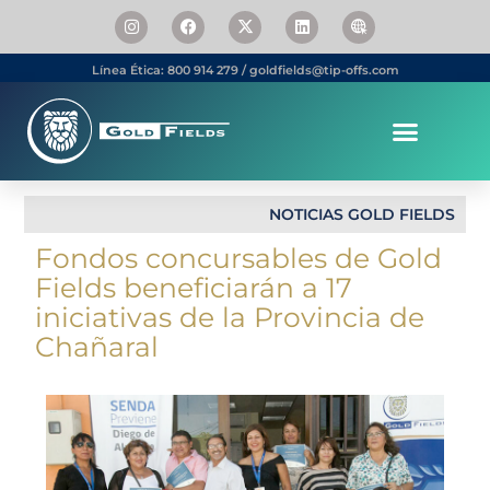
Línea Ética: 800 914 279 / goldfields@tip-offs.com
Somos Gold Fields
Personas & Carrera
NOTICIAS GOLD FIELDS
Fondos concursables de Gold
Fields beneficiarán a 17
iniciativas de la Provincia de
Chañaral