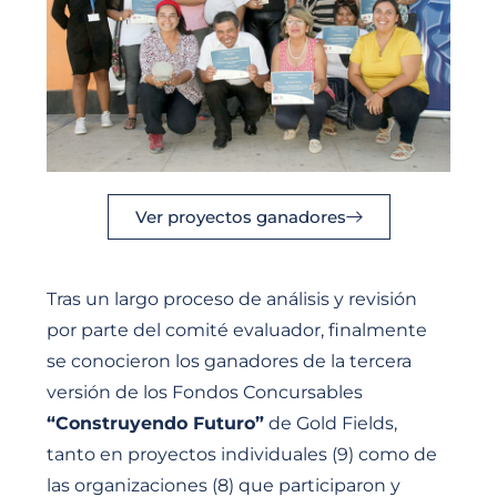
Ver proyectos ganadores
Tras un largo proceso de análisis y revisión
por parte del comité evaluador, finalmente
se conocieron los ganadores de la tercera
versión de los Fondos Concursables
“Construyendo Futuro”
de Gold Fields,
tanto en proyectos individuales (9) como de
las organizaciones (8) que participaron y