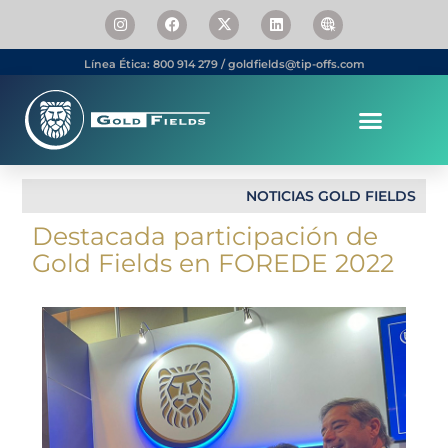
Línea Ética: 800 914 279 / goldfields@tip-offs.com
Somos Gold Fields
Personas & Carrera
NOTICIAS GOLD FIELDS
Destacada participación de
Gold Fields en FOREDE 2022