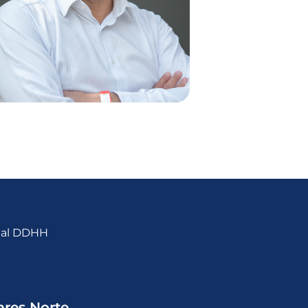
ERIC ZEPEDA
General Manager
Salares Norte
nal DDHH
ares Norte