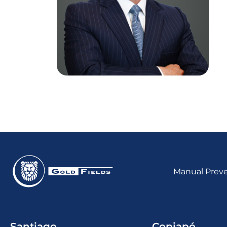
DOMINGO DRAGO
VP External Affairs
Americas
Manual Preve
Santiago
Copiapó