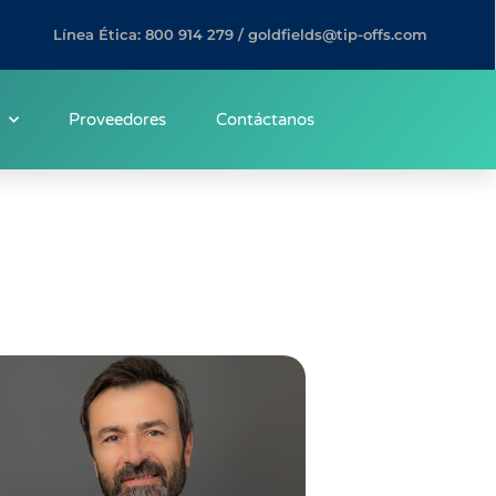
Línea Ética: 800 914 279 / goldfields@tip-offs.com
Proveedores
Contáctanos