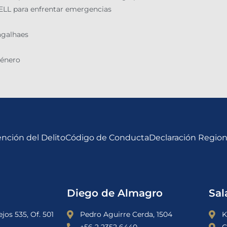
ELL para enfrentar emergencias
agalhaes
Género
nción del Delito
Código de Conducta
Declaración Regio
Diego de Almagro
Sal
jos 535, Of. 501
Pedro Aguirre Cerda, 1504
K
+56 2 2352 6440
C