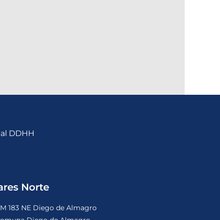
nal DDHH
ares Norte
M 183 NE Diego de Almagro
omuna Diego de Almagro