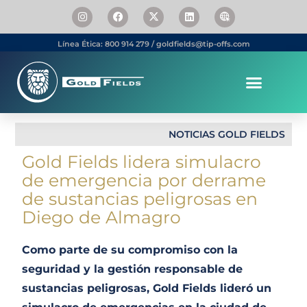
Línea Ética: 800 914 279 / goldfields@tip-offs.com
Somos Gold Fields
Personas & Carrera
NOTICIAS GOLD FIELDS
Gold Fields lidera simulacro
de emergencia por derrame
de sustancias peligrosas en
Diego de Almagro
Como parte de su compromiso con la
seguridad y la gestión responsable de
sustancias peligrosas, Gold Fields lideró un