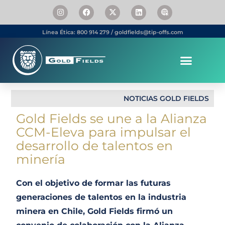
Línea Ética: 800 914 279 / goldfields@tip-offs.com
Somos Gold Fields
Personas & Carrera
NOTICIAS GOLD FIELDS
Gold Fields se une a la Alianza
CCM-Eleva para impulsar el
desarrollo de talentos en
minería
Con el objetivo de formar las futuras
generaciones de talentos en la industria
minera en Chile, Gold Fields firmó un