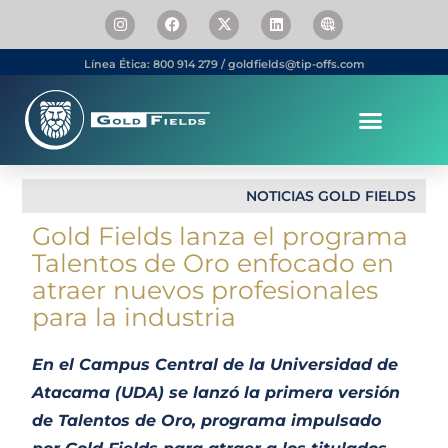
Línea Ética: 800 914 279 / goldfields@tip-offs.com
Somos Gold Fields
Personas & Carrera
NOTICIAS GOLD FIELDS
Gold Fields lanza el programa
Talentos de Oro enfocado en
atraer nuevos profesionales
para la industria
En el Campus Central de la Universidad de
Atacama (UDA) se lanzó la primera versión
de Talentos de Oro, programa impulsado