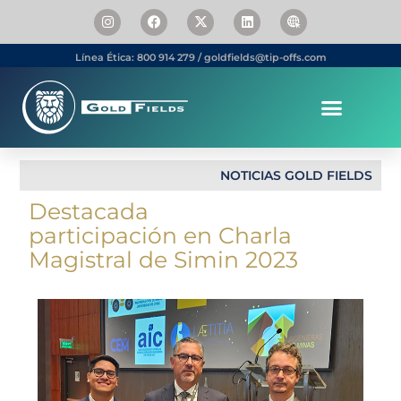
Línea Ética: 800 914 279 / goldfields@tip-offs.com
Somos Gold Fields
Personas & Carrera
NOTICIAS GOLD FIELDS
Destacada
participación en Charla
Magistral de Simin 2023