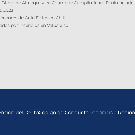
 en Diego de Almagro y en Centro de Cumplimiento Penitenciario
 2023​
edores de Gold Fields en Chile
tados por incendios en Valparaíso
nción del Delito
Código de Conducta
Declaración Regio