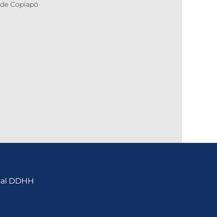
 de Copiapó
nal DDHH