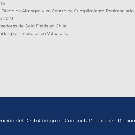
rte
 en Diego de Almagro y en Centro de Cumplimiento Penitenciario
 2023​
edores de Gold Fields en Chile
tados por incendios en Valparaíso
nción del Delito
Código de Conducta
Declaración Regio