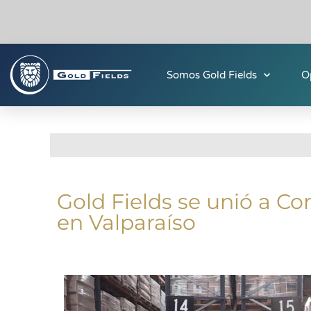
Somos Gold Fields
O
Gold Fields se unió a Co
en Valparaíso