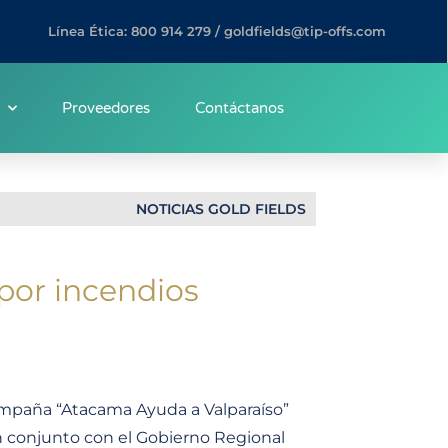
Línea Ética: 800 914 279 / goldfields@tip-offs.com
Proveedores
Contáctanos
NOTICIAS GOLD FIELDS
 por incendios
Campaña “Atacama Ayuda a Valparaíso”
n conjunto con el Gobierno Regional