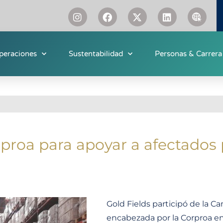
peraciones
Sustentabilidad
Personas & Carrera
rproa para apoyar a afectados
Gold Fields participó de la 
encabezada por la Corproa e