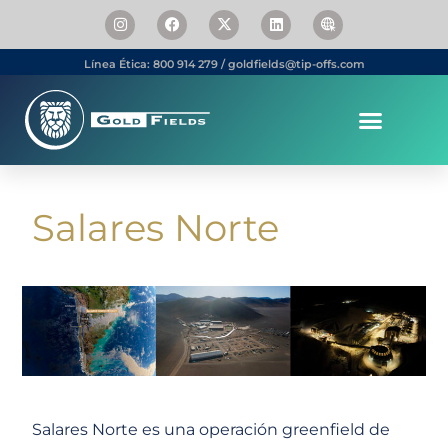
Línea Ética: 800 914 279 / goldfields@tip-offs.com
Somos Gold Fields
Personas & Carrera
Salares Norte
Salares Norte es una operación greenfield de