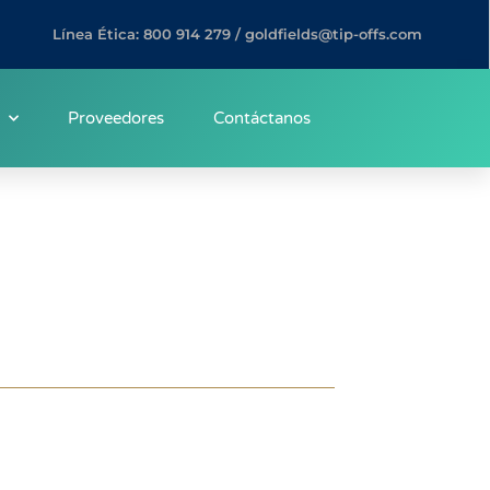
Línea Ética: 800 914 279 / goldfields@tip-offs.com
Proveedores
Contáctanos