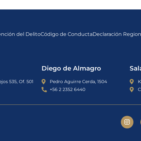
nción del Delito
Código de Conducta
Declaración Regio
Diego de Almagro
Sal
jos 535, Of. 501
Pedro Aguirre Cerda, 1504
K
+56 2 2352 6440
C